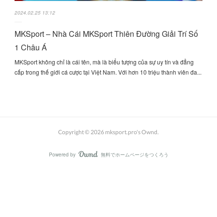
2024.02.25 13:12
MKSport – Nhà Cái MKSport Thiên Đường Giải Trí Số
1 Châu Á
MKSport không chỉ là cái tên, mà là biểu tượng của sự uy tín và đẳng
cấp trong thế giới cá cược tại Việt Nam. Với hơn 10 triệu thành viên đa...
Copyright ©
2026
mksport.pro's Ownd
.
Powered by
無料でホームページをつくろう
AmebaOwnd
フォロー